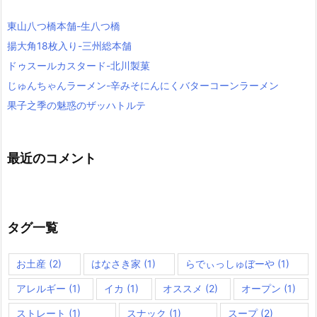
東山八つ橋本舗-生八つ橋
揚大角18枚入り-三州総本舗
ドゥスールカスタード-北川製菓
じゅんちゃんラーメン-辛みそにんにくバターコーンラーメン
果子之季の魅惑のザッハトルテ
最近のコメント
タグ一覧
お土産
(2)
はなさき家
(1)
らでぃっしゅぼーや
(1)
アレルギー
(1)
イカ
(1)
オススメ
(2)
オープン
(1)
ストレート
(1)
スナック
(1)
スープ
(2)