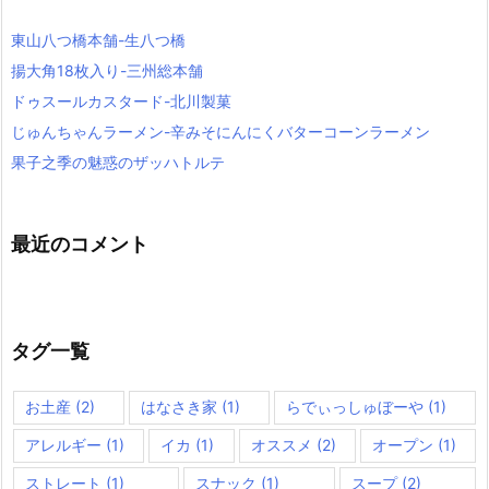
東山八つ橋本舗-生八つ橋
揚大角18枚入り-三州総本舗
ドゥスールカスタード-北川製菓
じゅんちゃんラーメン-辛みそにんにくバターコーンラーメン
果子之季の魅惑のザッハトルテ
最近のコメント
タグ一覧
お土産
(2)
はなさき家
(1)
らでぃっしゅぼーや
(1)
アレルギー
(1)
イカ
(1)
オススメ
(2)
オープン
(1)
ストレート
(1)
スナック
(1)
スープ
(2)