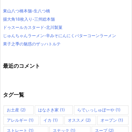
東山八つ橋本舗-生八つ橋
揚大角18枚入り-三州総本舗
ドゥスールカスタード-北川製菓
じゅんちゃんラーメン-辛みそにんにくバターコーンラーメン
果子之季の魅惑のザッハトルテ
最近のコメント
タグ一覧
お土産
(2)
はなさき家
(1)
らでぃっしゅぼーや
(1)
アレルギー
(1)
イカ
(1)
オススメ
(2)
オープン
(1)
ストレート
(1)
スナック
(1)
スープ
(2)